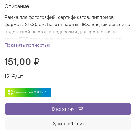
Описание
Рамка для фотографий, сертификатов, дипломов
формата 21х30 см. Багет пластик ПВХ. Задник оргалит с
подставкой на стол и подвесами для крепления на
стену. ПЭТ для защиты фотографии от механических
Показать полностью
повреждений.
151,00 ₽
151
₽/шт
Плати частями
250 ₽
x 4
В корзину
Купить в 1 клик