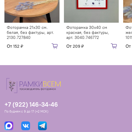
Фоторамка 21х30 см.
Фоторамка 30х40 см
Фот
белая, без фактуры, арт.
красная, без фактуры,
жел
2130.727840
арт. 3040.746772
101
От
От
От
152 ₽
209 ₽
+7 (922) 146-34-46
По будням с 9 до 17 (+2 МСК)