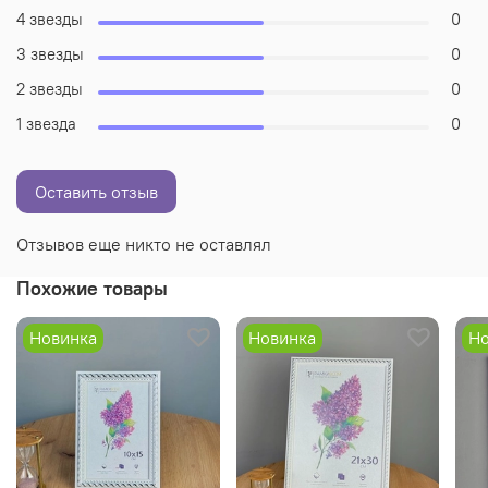
4 звезды
0
3 звезды
0
2 звезды
0
1 звезда
0
Оставить отзыв
Отзывов еще никто не оставлял
Похожие товары
Новинка
Новинка
Но