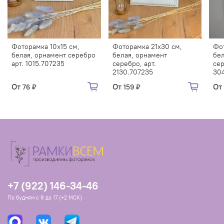
Фоторамка 10х15 см,
Фоторамка 21х30 см,
Фо
белая, орнамент серебро
белая, орнамент
бел
арт. 1015.707235
серебро, арт.
сер
2130.707235
30
От
От
От
76 ₽
159 ₽
+7 (922) 146-34-46
По будням с 9 до 17 (+2 МСК)