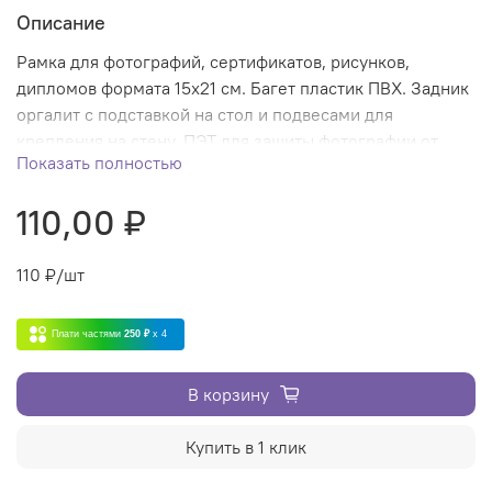
Описание
Рамка для фотографий, сертификатов, рисунков,
дипломов формата 15х21 см. Багет пластик ПВХ. Задник
оргалит с подставкой на стол и подвесами для
крепления на стену. ПЭТ для защиты фотографии от
Показать полностью
механических повреждений.
110,00 ₽
110
₽/шт
Плати частями
250 ₽
x 4
В корзину
Купить в 1 клик