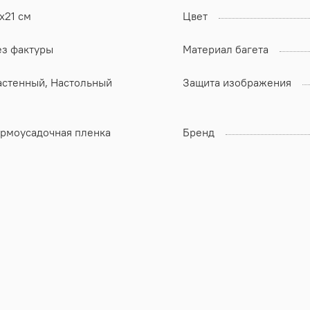
х21 см
Цвет
ез фактуры
Материал багета
астенный, Настольный
Защита изображения
ермоусадочная пленка
Бренд