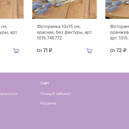
 см,
Фоторамка 10х15 см,
Фоторамк
уры, арт.
красная, без фактуры, арт.
оранжева
1015.746772
арт. 1015
71 ₽
72 ₽
От
От
Сайт
иальности
Личный кабинет
Корзина