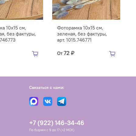
а 10х15 см,
Фоторамка 10х15 см,
я, без фактуры,
зеленая, без фактуры,
.746773
арт. 1015.746771
72 ₽
От
Связаться с нами:
+7 (922) 146-34-46
По будням с 9 до 17 (+2 МСК)