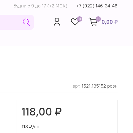
Будни с 9 до 17 (+2 МСК)
+7 (922) 146-34-46
0
0
0,00 ₽
арт.
1521.135152 розн
118,00 ₽
118
₽/шт