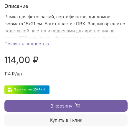
Описание
Рамка для фотографий, сертификатов, дипломов
формата 15х21 см. Багет пластик ПВХ. Задник оргалит с
подставкой на стол и подвесами для крепления на
стену. ПЭТ для защиты фотографии от механических
Показать полностью
повреждений.
114,00 ₽
114
₽/шт
Плати частями
250 ₽
x 4
В корзину
Купить в 1 клик