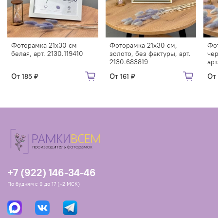
Фоторамка 21х30 см
Фоторамка 21х30 см,
Фот
белая, арт. 2130.119410
золото, без фактуры, арт.
чер
2130.683819
арт
От
От
От
185 ₽
161 ₽
+7 (922) 146-34-46
По будням с 9 до 17 (+2 МСК)