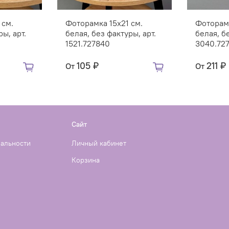
 см.
Фоторамка 15х21 см.
Фоторам
ы, арт.
белая, без фактуры, арт.
белая, б
1521.727840
3040.72
105 ₽
211 ₽
От
От
Сайт
иальности
Личный кабинет
Корзина