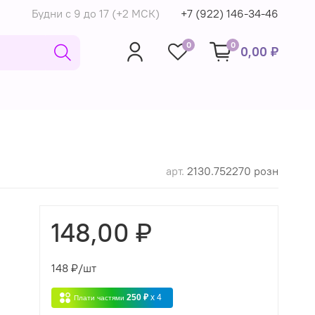
Будни с 9 до 17 (+2 МСК)
+7 (922) 146-34-46
0
0
0,00 ₽
арт.
2130.752270 розн
148,00 ₽
148
₽/шт
250 ₽
x 4
Плати частями