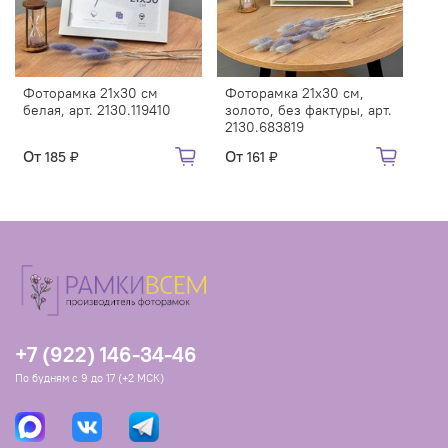
Фоторамка 21х30 см
Фоторамка 21х30 см,
белая, арт. 2130.119410
золото, без фактуры, арт.
2130.683819
От
От
185 ₽
161 ₽
+7 (922) 146-34-46
По будням с 9 до 17 (+2 МСК)