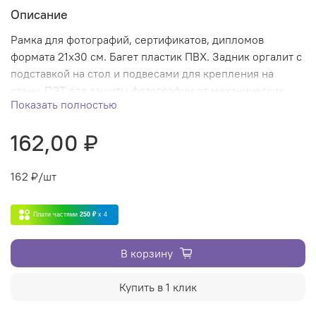
Описание
Рамка для фотографий, сертификатов, дипломов
формата 21х30 см. Багет пластик ПВХ. Задник оргалит с
подставкой на стол и подвесами для крепления на
стену. ПЭТ для защиты фотографии от механических
Показать полностью
повреждений.
162,00 ₽
162
₽/шт
Плати частями
250 ₽
x 4
В корзину
Купить в 1 клик