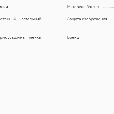
инии
Материал багета
астенный, Настольный
Защита изображения
ермоусадочная пленка
Бренд