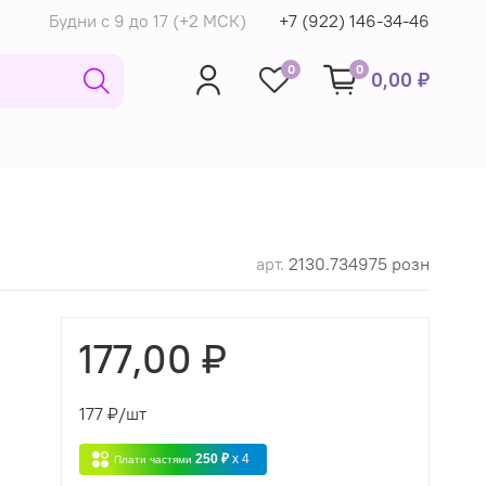
Будни с 9 до 17 (+2 МСК)
+7 (922) 146-34-46
0
0
0,00 ₽
арт.
2130.734975 розн
177,00 ₽
177
₽/шт
250 ₽
x 4
Плати частями