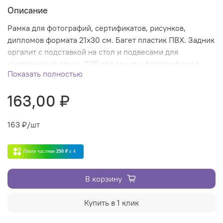
Описание
Рамка для фотографий, сертификатов, рисунков,
дипломов формата 21х30 см. Багет пластик ПВХ. Задник
оргалит с подставкой на стол и подвесами для
крепления на стену. ПЭТ для защиты фотографии от
Показать полностью
механических повреждений.
163,00 ₽
163
₽/шт
Плати частями
250 ₽
x 4
В корзину
Купить в 1 клик