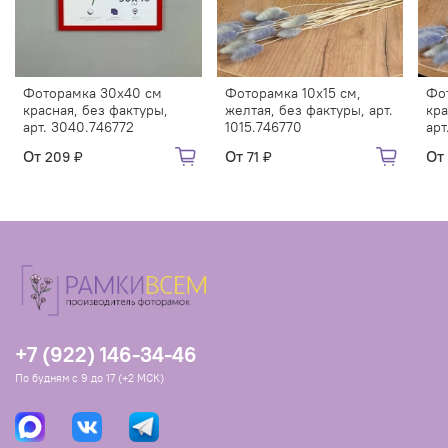
Фоторамка 30х40 см
Фоторамка 10х15 см,
Фот
красная, без фактуры,
желтая, без фактуры, арт.
кра
арт. 3040.746772
1015.746770
арт
От
От
От
209 ₽
71 ₽
+7 (922) 146-34-46
По будням с 9 до 17 (+2 МСК)