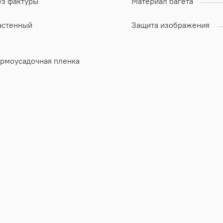
ез фактуры
Материал багета
астенный
Защита изображения
ермоусадочная пленка