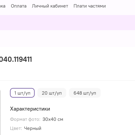
вка
Оплата
Личный кабинет
Плати частями
040.119411
1 шт/уп
20 шт/уп
648 шт/уп
Характеристики
Формат фото:
30х40 см
Цвет:
Черный