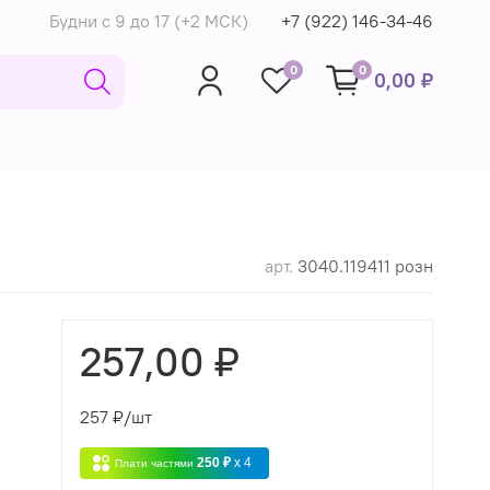
Будни с 9 до 17 (+2 МСК)
+7 (922) 146-34-46
0
0
0,00 ₽
арт.
3040.119411 розн
257,00 ₽
257
₽/шт
250 ₽
x 4
Плати частями