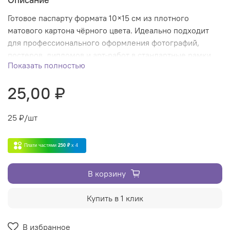
Готовое паспарту формата 10×15 см из плотного
матового картона чёрного цвета. Идеально подходит
для профессионального оформления фотографий,
постеров, дипломов и арт-работ в стандартные рамки.
Показать полностью
Не деформируется, создает визуальный акцент на
изображении.
25,00 ₽
25
₽/шт
Плати частями
250 ₽
x 4
В корзину
Купить в 1 клик
В избранное